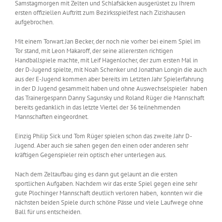
Samstagmorgen mit Zelten und Schlafsäcken ausgerüstet zu Ihrem
ersten offiziellen Auftritt zum Bezirksspielfest nach Zizishausen
aufgebrochen.
Mit einem Torwart Jan Becker, der noch nie vorher bei einem Spiel im
Tor stand, mit Leon Makaroff, der seine allerersten richtigen
Handballspiele machte, mit Leif Hagenlocher, der zum ersten Mal in
der D-Jugend spielte, mit Noah Schenker und Jonathan Longin die auch
aus der E-Jugend kommen aber bereits im Letzten Jahr Spielerfahrung
in der D Jugend gesammelt haben und ohne Auswechselspieler haben
das Trainergespann Danny Sagunsky und Roland Rüger die Mannschaft
bereits gedanklich in das letzte Viertel der 36 teilnehmenden
Mannschaften eingeordnet.
Einzig Philip Sick und Tom Rüger spielen schon das zweite Jahr D-
Jugend. Aber auch sie sahen gegen den einen oder anderen sehr
kräftigen Gegenspieler rein optisch eher unterlegen aus.
Nach dem Zeltaufbau ging es dann gut gelaunt an die ersten
sportlichen Aufgaben. Nachdem wir das erste Spiel gegen eine sehr
gute Plochinger Mannschaft deutlich verloren haben, konnten wir die
nächsten beiden Spiele durch schöne Pässe und viele Laufwege ohne
Ball für uns entscheiden.