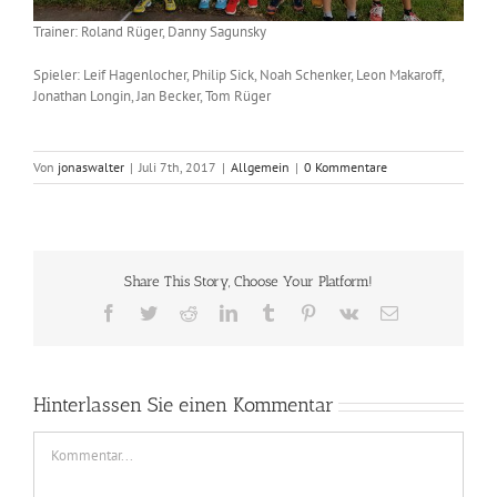
Trainer: Roland Rüger, Danny Sagunsky
Spieler: Leif Hagenlocher, Philip Sick, Noah Schenker, Leon Makaroff,
Jonathan Longin, Jan Becker, Tom Rüger
Von
jonaswalter
|
Juli 7th, 2017
|
Allgemein
|
0 Kommentare
Share This Story, Choose Your Platform!
Facebook
Twitter
Reddit
LinkedIn
Tumblr
Pinterest
Vk
E-
Mail
Hinterlassen Sie einen Kommentar
Comment