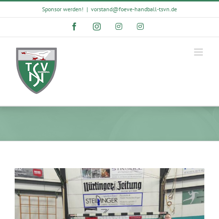
Skip
Sponsor werden!
|
vorstand@foeve-handball-tsvn.de
to
content
Facebook
Instagram
Instagram
Instagram