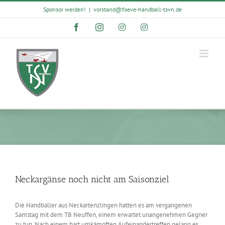
Skip
Sponsor werden!
|
vorstand@foeve-handball-tsvn.de
to
content
Facebook
Instagram
Instagram
Instagram
Neckargänse noch nicht am Saisonziel
Die Handballer aus Neckartenzlingen hatten es am vergangenen
Samstag mit dem TB Neuffen, einem erwartet unangenehmen Gegner
zu tun. Nach einem hart umkämpften Aufeinandertreffen gelang es