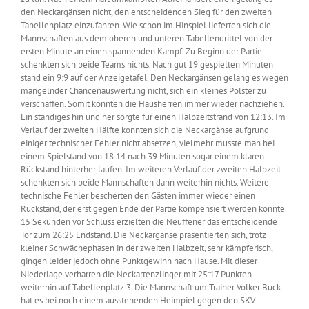
den Neckargänsen nicht, den entscheidenden Sieg für den zweiten
Tabellenplatz einzufahren. Wie schon im Hinspiel lieferten sich die
Mannschaften aus dem oberen und unteren Tabellendrittel von der
ersten Minute an einen spannenden Kampf. Zu Beginn der Partie
schenkten sich beide Teams nichts. Nach gut 19 gespielten Minuten
stand ein 9:9 auf der Anzeigetafel. Den Neckargänsen gelang es wegen
mangelnder Chancenauswertung nicht, sich ein kleines Polster zu
verschaffen. Somit konnten die Hausherren immer wieder nachziehen.
Ein ständiges hin und her sorgte für einen Halbzeitstrand von 12:13. Im
Verlauf der zweiten Hälfte konnten sich die Neckargänse aufgrund
einiger technischer Fehler nicht absetzen, vielmehr musste man bei
einem Spielstand von 18:14 nach 39 Minuten sogar einem klaren
Rückstand hinterher laufen. Im weiteren Verlauf der zweiten Halbzeit
schenkten sich beide Mannschaften dann weiterhin nichts. Weitere
technische Fehler bescherten den Gästen immer wieder einen
Rückstand, der erst gegen Ende der Partie kompensiert werden konnte.
15 Sekunden vor Schluss erzielten die Neuffener das entscheidende
Tor zum 26:25 Endstand. Die Neckargänse präsentierten sich, trotz
kleiner Schwächephasen in der zweiten Halbzeit, sehr kämpferisch,
gingen leider jedoch ohne Punktgewinn nach Hause. Mit dieser
Niederlage verharren die Neckartenzlinger mit 25:17 Punkten
weiterhin auf Tabellenplatz 3. Die Mannschaft um Trainer Volker Buck
hat es bei noch einem ausstehenden Heimpiel gegen den SKV