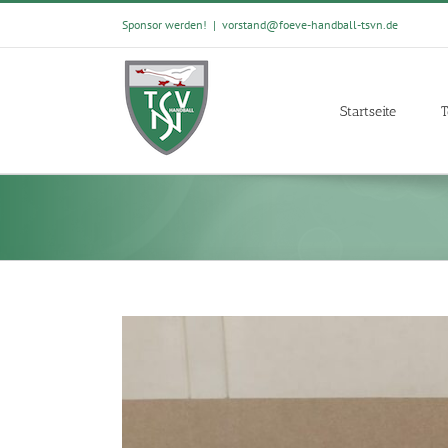
Skip
Sponsor werden!
|
vorstand@foeve-handball-tsvn.de
to
content
Startseite
T
View
Larger
Image