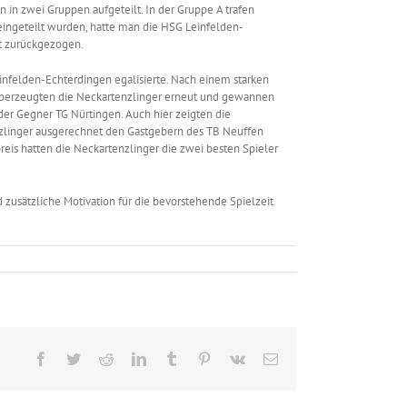
n zwei Gruppen aufgeteilt. In der Gruppe A trafen
eingeteilt wurden, hatte man die HSG Leinfelden-
ft zurückgezogen.
infelden-Echterdingen egalisierte. Nach einem starken
l überzeugten die Neckartenzlinger erneut und gewannen
der Gegner TG Nürtingen. Auch hier zeigten die
enzlinger ausgerechnet den Gastgebern des TB Neuffen
reis hatten die Neckartenzlinger die zwei besten Spieler
d zusätzliche Motivation für die bevorstehende Spielzeit
Facebook
Twitter
Reddit
LinkedIn
Tumblr
Pinterest
Vk
E-
Mail