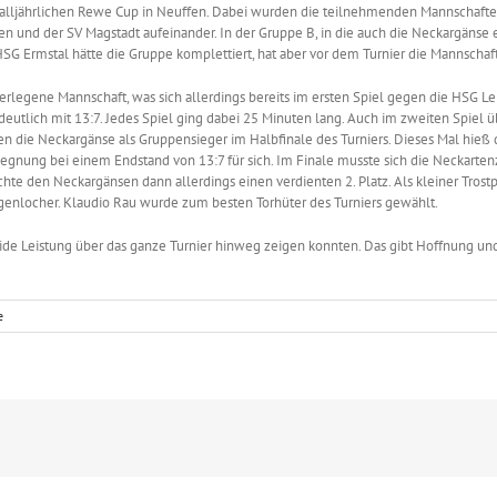
lljährlichen Rewe Cup in Neuffen. Dabei wurden die teilnehmenden Mannschaften i
n und der SV Magstadt aufeinander. In der Gruppe B, in die auch die Neckargänse 
SG Ermstal hätte die Gruppe komplettiert, hat aber vor dem Turnier die Mannscha
rlegene Mannschaft, was sich allerdings bereits im ersten Spiel gegen die HSG Le
 deutlich mit 13:7. Jedes Spiel ging dabei 25 Minuten lang. Auch im zweiten Spie
n die Neckargänse als Gruppensieger im Halbfinale des Turniers. Dieses Mal hieß 
gegnung bei einem Endstand von 13:7 für sich. Im Finale musste sich die Neckart
te den Neckargänsen dann allerdings einen verdienten 2. Platz. Als kleiner Trostp
agenlocher. Klaudio Rau wurde zum besten Torhüter des Turniers gewählt.
solide Leistung über das ganze Turnier hinweg zeigen konnten. Das gibt Hoffnung un
e