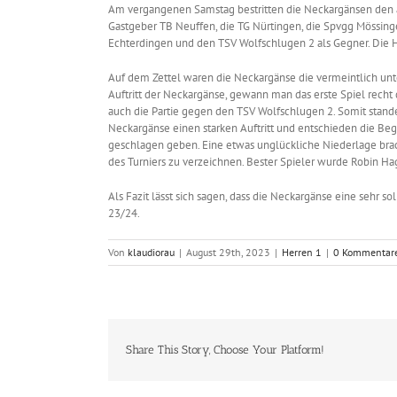
Am vergangenen Samstag bestritten die Neckargänsen den a
Gastgeber TB Neuffen, die TG Nürtingen, die Spvgg Mössinge
Echterdingen und den TSV Wolfschlugen 2 als Gegner. Die H
Auf dem Zettel waren die Neckargänse die vermeintlich unte
Auftritt der Neckargänse, gewann man das erste Spiel recht
auch die Partie gegen den TSV Wolfschlugen 2. Somit stande
Neckargänse einen starken Auftritt und entschieden die Be
geschlagen geben. Eine etwas unglückliche Niederlage brach
des Turniers zu verzeichnen. Bester Spieler wurde Robin H
Als Fazit lässt sich sagen, dass die Neckargänse eine sehr 
23/24.
Von
klaudiorau
|
August 29th, 2023
|
Herren 1
|
0 Kommentar
Share This Story, Choose Your Platform!