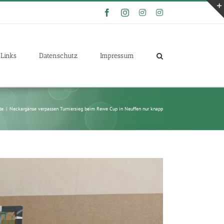
Facebook
Instagram
Instagram
Instagram
Links
Datenschutz
Impressum
te
|
Neckargänse verpassen Turniersieg beim Rewe Cup in Neuffen nur knapp