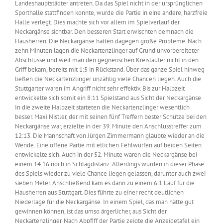
Landeshauptstädter antreten. Da das Spiel nicht in der ursprünglichen
Sporthalle stattfinden konnte, wurde die Partie in eine andere, harzfreie
Halle verlegt. Dies machte sich vor allem im Spielverlauf der
Neckargänse sichtbar. Den besseren Start erwischten demnach die
Hausherren. Die Neckargänse hatten dagegen große Probleme. Nach
zehn Minuten lagen die Neckartenzlinger auf Grund unvorbereiteter
Abschlüsse und weil man den gegnerischen Kreisläufer nicht in den
Griff bekam, bereits mit 1:5 in Rückstand. Über das ganze Spiel hinweg
ließen die Neckartenzlinger unzählig viele Chancen liegen. Auch die
Stuttgarter waren im Angriff nicht sehr effektiv. Bis zur Halbzeit
entwickelte sich somit ein 8:11 Spielstand aus Sicht der Neckargänse.
In die zweite Halbzeit starteten die Neckartenzlinger wesentlich
besser. Maxi Nistler, der mit seinen fünf Treffern bester Schütze bei den
Neckargänse war, erzielte in der 39. Minute den Anschlusstreffer zum
12:13. Die Mannschaft von Jürgen Zimmermann glaubte wieder an die
Wende. Eine offene Partie mit etlichen Fehlwürfen auf beiden Seiten
entwickelte sich. Auch in der 52. Minute waren die Neckargänse bei
einem 14:16 noch in Schlagdistanz. Allerdings wurden in dieser Phase
des Spiels wieder zu viele Chance liegen gelassen, darunter auch zwei
sieben Meter. Anschließend kam es dann zu einem 6:1 Lauf für die
Hausherren aus Stuttgart. Dies führte zu einer recht deutlichen
Niederlage für die Neckargänse. In einem Spiel, das man hätte gut
gewinnen können, ist das umso ärgerlicher, aus Sicht der
Neckartenzlinger. Nach Abpfiff der Partie zeigte die Anzeigetafel ein