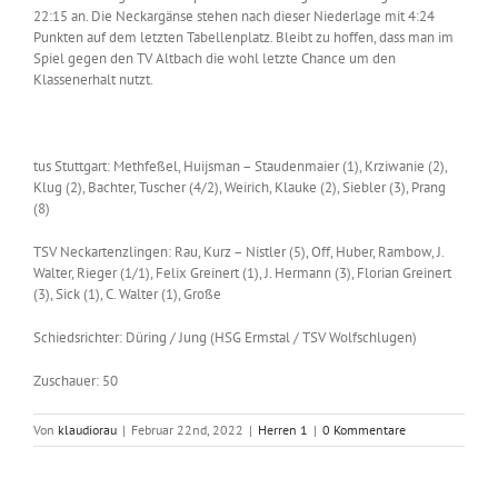
22:15 an. Die Neckargänse stehen nach dieser Niederlage mit 4:24
Punkten auf dem letzten Tabellenplatz. Bleibt zu hoffen, dass man im
Spiel gegen den TV Altbach die wohl letzte Chance um den
Klassenerhalt nutzt.
tus Stuttgart: Methfeßel, Huijsman – Staudenmaier (1), Krziwanie (2),
Klug (2), Bachter, Tuscher (4/2), Weirich, Klauke (2), Siebler (3), Prang
(8)
TSV Neckartenzlingen: Rau, Kurz – Nistler (5), Off, Huber, Rambow, J.
Walter, Rieger (1/1), Felix Greinert (1), J. Hermann (3), Florian Greinert
(3), Sick (1), C. Walter (1), Große
Schiedsrichter: Düring / Jung (HSG Ermstal / TSV Wolfschlugen)
Zuschauer: 50
Von
klaudiorau
|
Februar 22nd, 2022
|
Herren 1
|
0 Kommentare