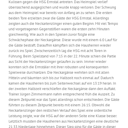
Kulissen gegen die HSG Ermstal antreten. Das Heimspiel verlief
überraschend ausgeglichen und wurde knapp verloren. Der Schwung
aus dem Heimspiel war bereits von Anfang an zu sehen. Die ersten
beiden Tore erzielten zwar die Gäste der HSG Ermstal. Allerdings
zeigten auch die Neckartenzlinger einen guten Beginn. Mit viel Tempo
und vorgetragenen Gegenstößen waren die ersten zehn Minuten
gleichwertig. Wie auch in den Spielen zuvor folgte eine
Schwächephase der Neckargänse. Diese wurde mit einem 6:0 Lauf für
die Gäste bestraft. Daraufhin kämpften sich die Hausherren wieder
zurück ins Spiel. Zwischenzeitlich lag die HSG mit acht Toren in
Führung. Beim Spielstand von 7:15 in der 22. Minute schien die Partie
aus Sicht der Neckartenzlinger gelaufen zu sein. Immer wieder
konnten sich die Ermstäler mit ihrer robusten und konsequenten
Spielweise durchsetzen. Die Neckargänse wehrten sich mit allen
Mitteln und bäumten sich bis zur Halbzeit noch einmal auf. Dadurch
kamen die Hausherren bis zum Seitenwechsel auf ein 13:19 heran. In
der zweiten Halbzeit verschliefen die Neckargänse dann den Auftakt.
Trainer Jürgen Zimmermann nahm entsprechend früh die Auszeit. Zu
diesem Zeitpunkt war das Spiel allerdings schon entschieden. Die Gäste
führten zu diesem Zeitpunkt bereits mit einem 26:15. Obwohl die
Neckartenzlinger den restlichen Verlauf des Spiel eine ordentliche
Leistung zeigte, war die HSG auf der anderen Seite eine Klasse besser.
Letztlich mussten die Hausherren aus Neckartenzlingen eine deutliche
21:33 Niederlage hinnehmen. Dieser Sieg ging für die Gäste in dieser