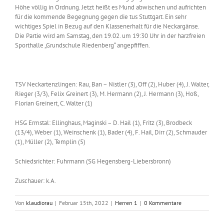
Höhe völlig in Ordnung. Jetzt heißt es Mund abwischen und aufrichten
für die kommende Begegnung gegen die tus Stuttgart. Ein sehr
wichtiges Spiel in Bezug auf den Klassenerhalt für die Neckargänse.
Die Partie wird am Samstag, den 19.02. um 19:30 Uhr in der harzfreien
Sporthalle „Grundschule Riedenberg“ angepfiffen.
TSV Neckartenzlingen: Rau, Ban – Nistler (3), Off (2), Huber (4), J. Walter,
Rieger (3/3), Felix Greinert (3), M. Hermann (2), J. Hermann (3), Hoß,
Florian Greinert, C. Walter (1)
HSG Ermstal: Ellinghaus, Maginski – D. Hail (1), Fritz (3), Brodbeck
(13/4), Weber (1), Weinschenk (1), Bader (4), F. Hail, Dirr (2), Schmauder
(1), Müller (2), Templin (5)
Schiedsrichter: Fuhrmann (SG Hegensberg-Liebersbronn)
Zuschauer: k.A.
Von
klaudiorau
|
Februar 15th, 2022
|
Herren 1
|
0 Kommentare