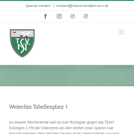
Skip
Sponsor werden!
|
vorstand@foeve-handball-tsvn.de
to
content
Facebook
Instagram
Instagram
Instagram
Weiterhin Tabellenplatz 1
An diesem Wochenende kam es zum Rückspiel gegen das TEAM
Esslingen 2. Mit der Erkenntnis aus den letzten zwei Spielen war
Vorsicht geboten. Man darf den Gegner nicht unterschätzen, nur weil