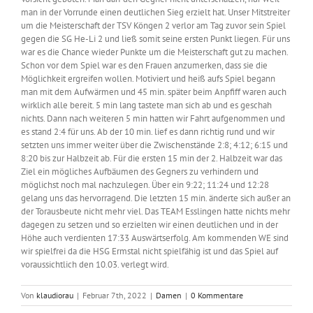
man in der Vorrunde einen deutlichen Sieg erzielt hat. Unser Mitstreiter
um die Meisterschaft der TSV Köngen 2 verlor am Tag zuvor sein Spiel
gegen die SG He-Li 2 und ließ somit seine ersten Punkt liegen. Für uns
war es die Chance wieder Punkte um die Meisterschaft gut zu machen.
Schon vor dem Spiel war es den Frauen anzumerken, dass sie die
Möglichkeit ergreifen wollen. Motiviert und heiß aufs Spiel begann
man mit dem Aufwärmen und 45 min. später beim Anpfiff waren auch
wirklich alle bereit. 5 min lang tastete man sich ab und es geschah
nichts. Dann nach weiteren 5 min hatten wir Fahrt aufgenommen und
es stand 2:4 für uns. Ab der 10 min. lief es dann richtig rund und wir
setzten uns immer weiter über die Zwischenstände 2:8; 4:12; 6:15 und
8:20 bis zur Halbzeit ab. Für die ersten 15 min der 2. Halbzeit war das
Ziel ein mögliches Aufbäumen des Gegners zu verhindern und
möglichst noch mal nachzulegen. Über ein 9:22; 11:24 und 12:28
gelang uns das hervorragend. Die letzten 15 min. änderte sich außer an
der Torausbeute nicht mehr viel. Das TEAM Esslingen hatte nichts mehr
dagegen zu setzen und so erzielten wir einen deutlichen und in der
Höhe auch verdienten 17:33 Auswärtserfolg. Am kommenden WE sind
wir spielfrei da die HSG Ermstal nicht spielfähig ist und das Spiel auf
voraussichtlich den 10.03. verlegt wird.
Von
klaudiorau
|
Februar 7th, 2022
|
Damen
|
0 Kommentare