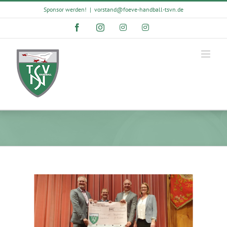
Skip
Sponsor werden!
|
vorstand@foeve-handball-tsvn.de
to
content
Facebook
Instagram
Instagram
Instagram
View
Larger
Image