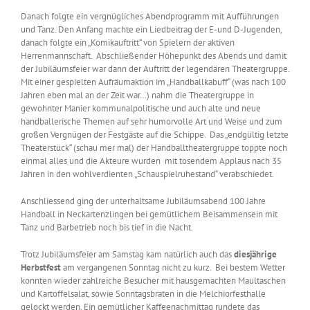
Danach folgte ein vergnügliches Abendprogramm mit Aufführungen
und Tanz. Den Anfang machte ein Liedbeitrag der E-und D-Jugenden,
danach folgte ein „Komikauftritt“ von Spielern der aktiven
Herrenmannschaft. Abschließender Höhepunkt des Abends und damit
der Jubiläumsfeier war dann der Auftritt der legendären Theatergruppe.
Mit einer gespielten Aufräumaktion im „Handballkabuff“ (was nach 100
Jahren eben mal an der Zeit war…) nahm die Theatergruppe in
gewohnter Manier kommunalpolitische und auch alte und neue
handballerische Themen auf sehr humorvolle Art und Weise und zum
großen Vergnügen der Festgäste auf die Schippe. Das „endgültig letzte
Theaterstück“ (schau mer mal) der Handballtheatergruppe toppte noch
einmal alles und die Akteure wurden mit tosendem Applaus nach 35
Jahren in den wohlverdienten „Schauspielruhestand“ verabschiedet.
Anschliessend ging der unterhaltsame Jubiläumsabend 100 Jahre
Handball in Neckartenzlingen bei gemütlichem Beisammensein mit
Tanz und Barbetrieb noch bis tief in die Nacht.
Trotz Jubiläumsfeier am Samstag kam natürlich auch das
diesjährige
Herbstfest
am vergangenen Sonntag nicht zu kurz. Bei bestem Wetter
konnten wieder zahlreiche Besucher mit hausgemachten Maultaschen
und Kartoffelsalat, sowie Sonntagsbraten in die Melchiorfesthalle
gelockt werden. Ein gemütlicher Kaffeenachmittag rundete das