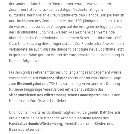
den anderen Abteilungen übernommen wurde, was den guten
Zusammenhalt eindrücklich bestätige. Neckartenzlingens
Bürgermeisterin Melanie Braun gratulierte den Handballern persönlich
und im Namen des Gemeinderates zum 100-jährigen Jubiläum. Auch
ihr war es ein besonderes Anliegen auf die erfolgreiche Jugendarbeit
der Handballabteilung hinzuweisen. Als Geschenk der Gemeinde
überreichte das Gemeindeoberhaupt einen Scheck in Höhe von 1000,–
€ zur Unterstützung dieser Jugendarbeit. Zur Freude aller Anwesenden
verkündete sie auch, dass die dringend benötigte neue Sporthalle jetzt
in greifbare Nähe gerückt ist und die europaweite Bauausschreibung in
Kürze erfolgen wird.
Für sein großes ehrenamtliches und langjähriges Engagement wurde
Vorstandsmitglied
Wolfgang Nistler
anschließend von Christian Hage
zum
Ehrenmitglied
des TSV Neckartenzlingen ernannt. Als Krönung
für seine langjährige Vereinsarbeit erhielt er zusätzlich das
Silberabzeichen des Württembergischen Landessportbund
aus den
Händen von Kurt Ostwald verliehen.
Und noch ein weiteres Vorstandsmitglied wurde geehrt.
Ralf Breisch
erhielt für seine herausragende Arbeit die
goldene Nadel
des
Handballverbands Württemberg,
ebenfalls aus den Händen des
Bezirksvorsitzenden.