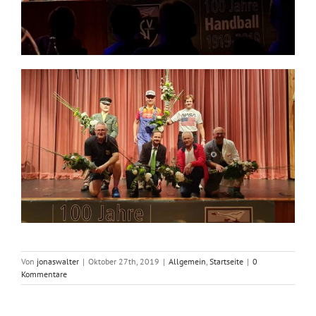
Von
jonaswalter
|
Oktober 27th, 2019
|
Allgemein
,
Startseite
|
0
Kommentare