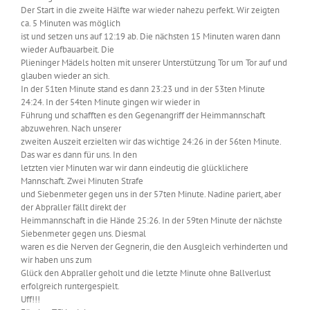
Der Start in die zweite Hälfte war wieder nahezu perfekt. Wir zeigten
ca. 5 Minuten was möglich
ist und setzen uns auf 12:19 ab. Die nächsten 15 Minuten waren dann
wieder Aufbauarbeit. Die
Plieninger Mädels holten mit unserer Unterstützung Tor um Tor auf und
glauben wieder an sich.
In der 51ten Minute stand es dann 23:23 und in der 53ten Minute
24:24. In der 54ten Minute gingen wir wieder in
Führung und schafften es den Gegenangriff der Heimmannschaft
abzuwehren. Nach unserer
zweiten Auszeit erzielten wir das wichtige 24:26 in der 56ten Minute.
Das war es dann für uns. In den
letzten vier Minuten war wir dann eindeutig die glücklichere
Mannschaft. Zwei Minuten Strafe
und Siebenmeter gegen uns in der 57ten Minute. Nadine pariert, aber
der Abpraller fällt direkt der
Heimmannschaft in die Hände 25:26. In der 59ten Minute der nächste
Siebenmeter gegen uns. Diesmal
waren es die Nerven der Gegnerin, die den Ausgleich verhinderten und
wir haben uns zum
Glück den Abpraller geholt und die letzte Minute ohne Ballverlust
erfolgreich runtergespielt.
Uff!!!