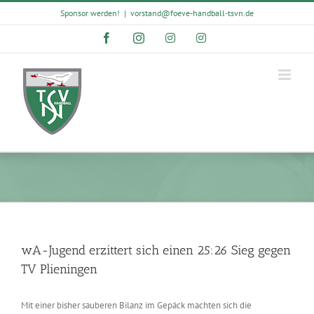
Skip
Sponsor werden!
|
vorstand@foeve-handball-tsvn.de
to
content
Facebook
Instagram
Instagram
Instagram
wA-Jugend erzittert sich einen 25:26 Sieg gegen
TV Plieningen
Mit einer bisher sauberen Bilanz im Gepäck machten sich die