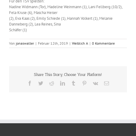
Für den TSV spielten:
Nadine Widmann (Tor), Madeline Weinmann (1), Lani Fellberg (10/2),
Fela Kruse (6), Mascha Heiser
(2), Eva Kaas (2), Emily Schiede (1), Hannah Volkert (1), Melanie
Danneberg (2), Lea Reines, Sina
Schäfer (1)
Von
jonaswalter
|
Februar 12th, 2019
|
Weiblich A
|
0 Kommentare
Share This Story, Choose Your Platform!
Facebook
Twitter
Reddit
LinkedIn
Tumblr
Pinterest
Vk
E-
Mail