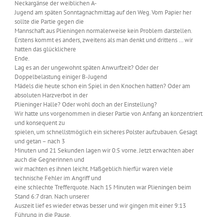
Neckargänse der weiblichen A-
Jugend am späten Sonntagnachmittag auf den Weg. Vom Papier her
sollte die Partie gegen die
Mannschaft aus Plieningen normalerweise kein Problem darstellen.
Erstens kommt es anders, zweitens als man denkt und drittens … wir
hatten das glücklichere
Ende.
Lag es an der ungewohnt späten Anwurfzeit? Oder der
Doppelbelastung einiger B-Jugend
Mädels die heute schon ein Spiel in den Knochen hatten? Oder am
absoluten Harzverbot in der
Plieninger Halle? Oder wohl doch an der Einstellung?
Wir hatte uns vorgenommen in dieser Partie von Anfang an konzentriert
und konsequent zu
spielen, um schnellstmöglich ein sicheres Polster aufzubauen. Gesagt
und getan – nach 3
Minuten und 21 Sekunden lagen wir 0:5 vorne. Jetzt erwachten aber
auch die Gegnerinnen und
wir machten es ihnen leicht. Maßgeblich hierfür waren viele
technische Fehler im Angriff und
eine schlechte Trefferquote. Nach 15 Minuten war Plieningen beim
Stand 6:7 dran. Nach unserer
Auszeit lief es wieder etwas besser und wir gingen mit einer 9:13
Führung in die Pause.