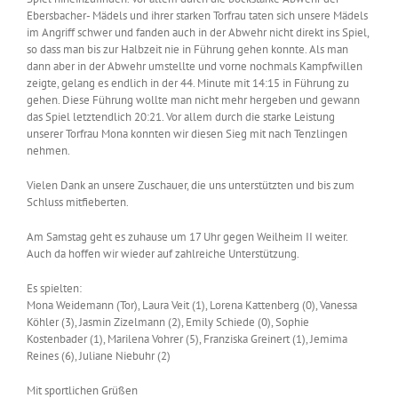
Ebersbacher- Mädels und ihrer starken Torfrau taten sich unsere Mädels
im Angriff schwer und fanden auch in der Abwehr nicht direkt ins Spiel,
so dass man bis zur Halbzeit nie in Führung gehen konnte. Als man
dann aber in der Abwehr umstellte und vorne nochmals Kampfwillen
zeigte, gelang es endlich in der 44. Minute mit 14:15 in Führung zu
gehen. Diese Führung wollte man nicht mehr hergeben und gewann
das Spiel letztendlich 20:21. Vor allem durch die starke Leistung
unserer Torfrau Mona konnten wir diesen Sieg mit nach Tenzlingen
nehmen.
Vielen Dank an unsere Zuschauer, die uns unterstützten und bis zum
Schluss mitfieberten.
Am Samstag geht es zuhause um 17 Uhr gegen Weilheim II weiter.
Auch da hoffen wir wieder auf zahlreiche Unterstützung.
Es spielten:
Mona Weidemann (Tor), Laura Veit (1), Lorena Kattenberg (0), Vanessa
Köhler (3), Jasmin Zizelmann (2), Emily Schiede (0), Sophie
Kostenbader (1), Marilena Vohrer (5), Franziska Greinert (1), Jemima
Reines (6), Juliane Niebuhr (2)
Mit sportlichen Grüßen