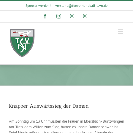
Skip
Sponsor werden!
|
vorstand@foeve-handball-tsvn.de
to
content
Facebook
Instagram
Instagram
Instagram
Knapper Auswärtssieg der Damen
Am Sonntag um 13 Uhr mussten die Frauen in Ebersbach- Bünzwangen
ran. Trotz dem Willen zum Sieg, hatten es unsere Damen schwer ins
Spiel hineinzufinden. Vor allem durch die bockstarke Abwehr der