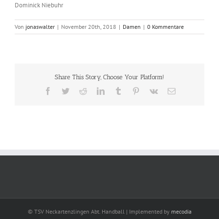
Dominick Niebuhr
Von
jonaswalter
|
November 20th, 2018
|
Damen
|
0 Kommentare
Share This Story, Choose Your Platform!
Facebook
Twitter
Reddit
LinkedIn
Tumblr
Pinterest
Vk
E-
Mail
© TSV Neckartenzlingen Abt. Handball | Implemented by
mecodia