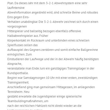
Plan. Da dieses Jahr mit dem 3-2-1 Abwehrsystem eine sehr
laufintensive
Abwehrformation angestrebt wird, sind schnelle Beine und robustes
Eins gegen Eins-
Verhalten unabdingbar. Die 3-2-1-Abwehr zeichnet sich durch einen
vorgezogenen
Mittespieler und ballseitig bezogen ebenfalls offensive
Halbabwehrspieler aus. Früher
Körperkontakt im Rückraum und unterbinden eines schnellen
Spielflusses sollen das
Aufbauspiel des Gegners zerstören und somit einfache Ballgewinne
ermöglichen. Zum
Einstudieren der Laufwege und der in der Abwehr häufig benötigten
Absprache,
veranstaltete man Ende Juni ein ganztägiges Trainingslager in der
Rundsporthalle.
Beginn war Samstagmorgen 10 Uhr mit einer ersten, zweistündigen
Trainingseinheit.
Anschließend ging man gemeinsam Mittagessen, im anliegenden
Tennisheim. Neu
gestärkt erwartete die Jugendspieler einige spielerische
Teambuildingmaßnahmen, um
nach der reichlichen Mahlzeit nicht direkt wieder an die