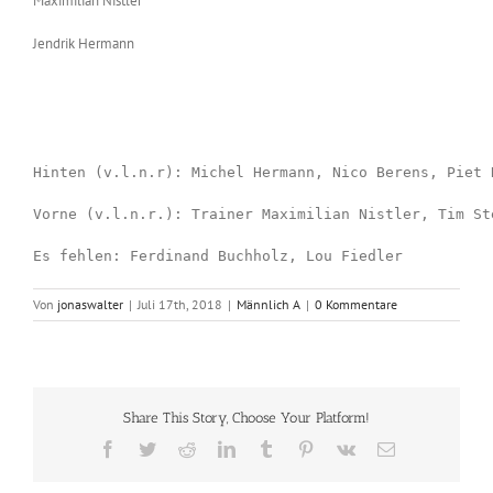
Maximilian Nistler
Jendrik Hermann
Hinten (v.l.n.r): Michel Hermann, Nico Berens, Piet 
Vorne (v.l.n.r.): Trainer Maximilian Nistler, Tim St
Es fehlen: Ferdinand Buchholz, Lou Fiedler
Von
jonaswalter
|
Juli 17th, 2018
|
Männlich A
|
0 Kommentare
Share This Story, Choose Your Platform!
Facebook
Twitter
Reddit
LinkedIn
Tumblr
Pinterest
Vk
E-
Mail