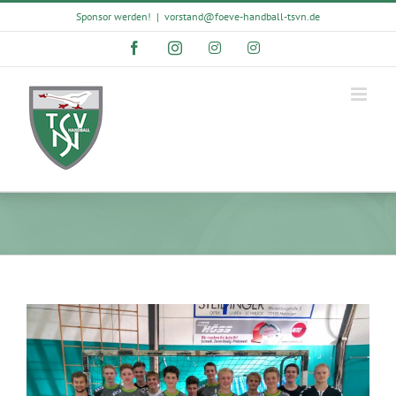
Skip
Sponsor werden!
|
vorstand@foeve-handball-tsvn.de
to
content
Facebook
Instagram
Instagram
Instagram
View
Larger
Image