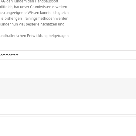
ul-AG den Kindern den Handballsport
ilfreich, hat unser Grundwissen erweitert
eu angeeignete Wissen konnte ich gleich
Die bisherigen Trainingsmethoden werden
 Kinder nun viel besser einschätzen und
handballerischen Entwicklung beigetragen.
Kommentare