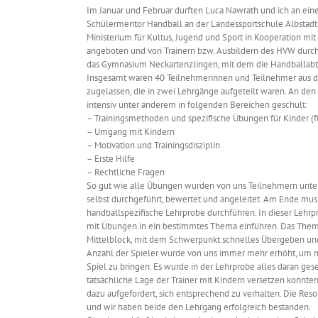
Im Januar und Februar durften Luca Nawrath und ich an ein
Schülermentor Handball an der Landessportschule Albstadt
Ministerium für Kultus, Jugend und Sport in Kooperation 
angeboten und von Trainern bzw. Ausbildern des HVW durch
das Gymnasium Neckartenzlingen, mit dem die Handballabteil
Insgesamt waren 40 Teilnehmerinnen und Teilnehmer aus 
zugelassen, die in zwei Lehrgänge aufgeteilt waren. An de
intensiv unter anderem in folgenden Bereichen geschult:
– Trainingsmethoden und spezifische Übungen für Kinder (fü
– Umgang mit Kindern
– Motivation und Trainingsdisziplin
– Erste Hilfe
– Rechtliche Fragen
So gut wie alle Übungen wurden von uns Teilnehmern unter
selbst durchgeführt, bewertet und angeleitet. Am Ende mus
handballspezifische Lehrprobe durchführen. In dieser Leh
mit Übungen in ein bestimmtes Thema einführen. Das Thema
Mittelblock, mit dem Schwerpunkt schnelles Übergeben und
Anzahl der Spieler wurde von uns immer mehr erhöht, um 
Spiel zu bringen. Es wurde in der Lehrprobe alles daran gese
tatsächliche Lage der Trainer mit Kindern versetzen konnte
dazu aufgefordert, sich entsprechend zu verhalten. Die Res
und wir haben beide den Lehrgang erfolgreich bestanden.