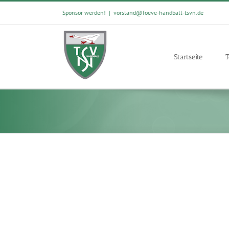
Skip
Sponsor werden!
|
vorstand@foeve-handball-tsvn.de
to
content
Startseite
T
View
Larger
Image