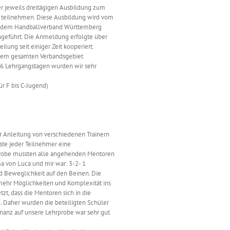
er jeweils dreitägigen Ausbildung zum
 teilnehmen. Diese Ausbildung wird vom
mit dem Handballverband Württemberg
geführt. Die Anmeldung erfolgte über
ung seit einiger Zeit kooperiert.
dem gesamten Verbandsgebiet
n 6 Lehrgangstagen wurden wir sehr
r F bis C-Jugend)
 Anleitung von verschiedenen Trainern
ste jeder Teilnehmer eine
rprobe mussten alle angehenden Mentoren
 von Luca und mir war: 3-2- 1
 Beweglichkeit auf den Beinen. Die
mehr Möglichkeiten und Komplexität ins
tzt, dass die Mentoren sich in die
n. Daher wurden die beteiligten Schüler
onanz auf unsere Lehrprobe war sehr gut