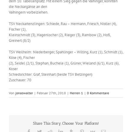
dem 10. Tabellenplatz. Mit einem Sieg gegen die Vaihinger, könnten
die Neckargänse an den
Vaihingern vorbeiziehen.
TSV Neckartenzlingen: Schiede, Rau – Hermann, Friesch, Nistler (4),
Fischer (1),
Kleinschmidt (3), Hagenlocher (2), Rieger (3), Rambow (2), Hoß,
Greinert (8/2)
TSV Weilheim: Niederberger, Spahlinger – Wilting, Kurz (1), Schmidt (1),
Köse (4), Fischer
(2), Seidel (2/1), Stephan, Buchele (1), Grüner, Wieland (6/1), Kurz (6),
Koser
Schiedsrichter: Graf, Steinhart (beide TSV Betzingen)
Zuschauer: 70
Von
jonaswalter
|
Februar 27th, 2018
|
Herren 1
|
0 Kommentare
Share This Story, Choose Your Platform!
Facebook
Twitter
Reddit
LinkedIn
Tumblr
Pinterest
Vk
E-