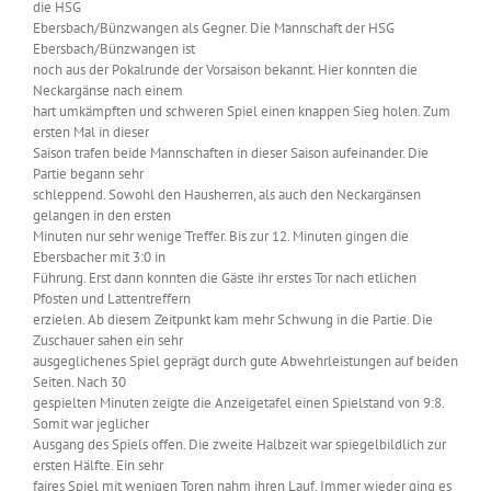
die HSG
Ebersbach/Bünzwangen als Gegner. Die Mannschaft der HSG
Ebersbach/Bünzwangen ist
noch aus der Pokalrunde der Vorsaison bekannt. Hier konnten die
Neckargänse nach einem
hart umkämpften und schweren Spiel einen knappen Sieg holen. Zum
ersten Mal in dieser
Saison trafen beide Mannschaften in dieser Saison aufeinander. Die
Partie begann sehr
schleppend. Sowohl den Hausherren, als auch den Neckargänsen
gelangen in den ersten
Minuten nur sehr wenige Treffer. Bis zur 12. Minuten gingen die
Ebersbacher mit 3:0 in
Führung. Erst dann konnten die Gäste ihr erstes Tor nach etlichen
Pfosten und Lattentreffern
erzielen. Ab diesem Zeitpunkt kam mehr Schwung in die Partie. Die
Zuschauer sahen ein sehr
ausgeglichenes Spiel geprägt durch gute Abwehrleistungen auf beiden
Seiten. Nach 30
gespielten Minuten zeigte die Anzeigetafel einen Spielstand von 9:8.
Somit war jeglicher
Ausgang des Spiels offen. Die zweite Halbzeit war spiegelbildlich zur
ersten Hälfte. Ein sehr
faires Spiel mit wenigen Toren nahm ihren Lauf. Immer wieder ging es