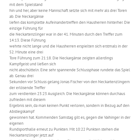
mit dem Spielstand
hin und her, aber keine Mannschaft setzte sich mit mehr als drei Toren
ab. Die Neckargänse
liefen das komplette Aufeinandertreffen den Hausherren hinterher. Die
einzige Führung für
die Neckartenzlinger war in der 41. Minuten durch den Treffer zum
14:13. Diese Führung
wehrte nicht lange und die Hausherren erspielten sich erstmals in der
52. Minute eine drei
Tore Führung zum 21:18. Die Neckargänse zeigten allerdings
Kampfgeist und ließen sich
nicht abschütteln. Eine sehr spannende Schlussphase rundete das Spiel
ab. Genau drei
Sekunden vor Schluss gelang Jonas Fischer von den Neckartenzlingern
der erlösende Treffer
zum verdienten 23:23 Ausgleich. Die Neckargänse können durchaus
zufrieden mit diesem
Ergebnis sein, da man keinen Punkt verloren, sondern in Bezug auf den
Abstiegskampf
gewonnen hat. Kommenden Samstag gilt es, gegen die Vaihinger in der
eigenen
Rundsporthalle erneut zu Punkten. Mit 10:22 Punkten stehen die
Neckartenzlinger jetzt auf