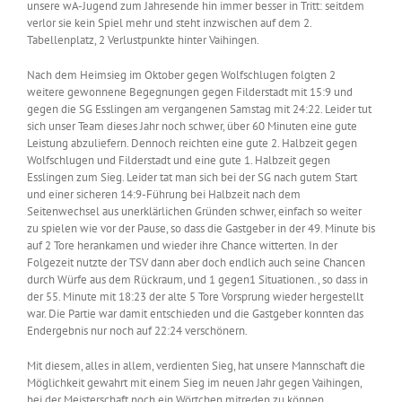
unsere wA-Jugend zum Jahresende hin immer besser in Tritt: seitdem
verlor sie kein Spiel mehr und steht inzwischen auf dem 2.
Tabellenplatz, 2 Verlustpunkte hinter Vaihingen.
Nach dem Heimsieg im Oktober gegen Wolfschlugen folgten 2
weitere gewonnene Begegnungen gegen Filderstadt mit 15:9 und
gegen die SG Esslingen am vergangenen Samstag mit 24:22. Leider tut
sich unser Team dieses Jahr noch schwer, über 60 Minuten eine gute
Leistung abzuliefern. Dennoch reichten eine gute 2. Halbzeit gegen
Wolfschlugen und Filderstadt und eine gute 1. Halbzeit gegen
Esslingen zum Sieg. Leider tat man sich bei der SG nach gutem Start
und einer sicheren 14:9-Führung bei Halbzeit nach dem
Seitenwechsel aus unerklärlichen Gründen schwer, einfach so weiter
zu spielen wie vor der Pause, so dass die Gastgeber in der 49. Minute bis
auf 2 Tore herankamen und wieder ihre Chance witterten. In der
Folgezeit nutzte der TSV dann aber doch endlich auch seine Chancen
durch Würfe aus dem Rückraum, und 1 gegen1 Situationen., so dass in
der 55. Minute mit 18:23 der alte 5 Tore Vorsprung wieder hergestellt
war. Die Partie war damit entschieden und die Gastgeber konnten das
Endergebnis nur noch auf 22:24 verschönern.
Mit diesem, alles in allem, verdienten Sieg, hat unsere Mannschaft die
Möglichkeit gewahrt mit einem Sieg im neuen Jahr gegen Vaihingen,
bei der Meisterschaft noch ein Wörtchen mitreden zu können.