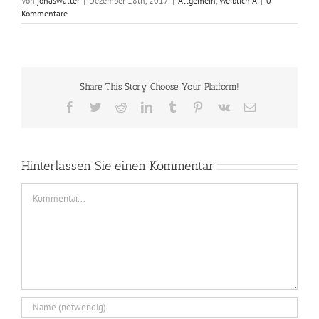
Von
jonaswalter
|
Dezember 18th, 2017
|
Allgemein
,
Weiblich A
|
0
Kommentare
Share This Story, Choose Your Platform!
Facebook
Twitter
Reddit
LinkedIn
Tumblr
Pinterest
Vk
E-
Mail
Hinterlassen Sie einen Kommentar
Comment