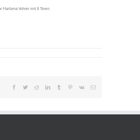
 Marilena Vohrer mit 8 Toren.
Facebook
Twitter
Reddit
LinkedIn
Tumblr
Pinterest
Vk
E-
Mail