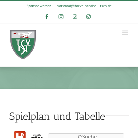
Skip
Sponsor werden!
|
vorstand@foeve-handball-tsvn.de
to
content
Facebook
Instagram
Instagram
Instagram
Spielplan und Tabelle