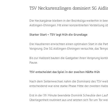
TSV Neckartenzlingen dominiert SG Aidl
Die Neckargänse bleiben in der Bezirksliga weiterhin in 
Aidlingen-Ehningen. Mit einer konzentrierten Vorstellung ü
Starker Start – TSV legt früh die Grundlage
Die Hausherren erwischten einen optimalen Start in die Part
Vorsprung. Die SG Aidlingen-Ehningen versuchte, das Temp
Bis zur Halbzeit bauten die Gastgeber ihren Vorsprung konti
Pause.
TSV entscheidet das Spiel in der zweiten Hälfte früh
Nach dem Seitenwechsel nahm die Dominanz des TSV weiter z
entscheidend war eine starke Phase Mitte der zweiten Halbz
Erst in der 39. Minute beendete Dominik Scheuble den Lauf 
Überlegenheit routiniert aus und setzten sich Tor um Tor wei