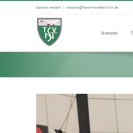
Skip
Sponsor werden!
|
vorstand@foeve-handball-tsvn.de
to
content
Startseite
T
View
Larger
Image