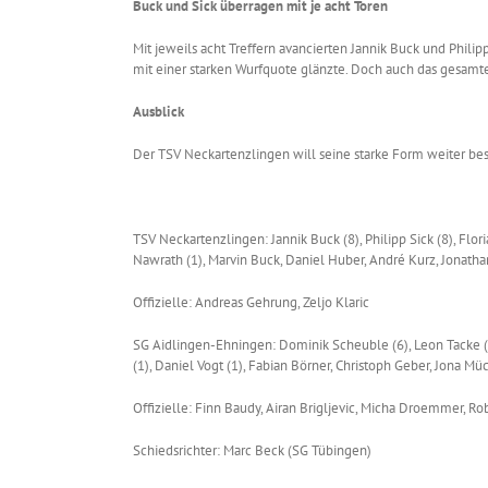
Buck und Sick überragen mit je acht Toren
Mit jeweils acht Treffern avancierten Jannik Buck und Philip
mit einer starken Wurfquote glänzte. Doch auch das gesamte
Ausblick
Der TSV Neckartenzlingen will seine starke Form weiter be
TSV Neckartenzlingen: Jannik Buck (8), Philipp Sick (8), Flori
Nawrath (1), Marvin Buck, Daniel Huber, André Kurz, Jonath
Offizielle: Andreas Gehrung, Zeljo Klaric
SG Aidlingen-Ehningen: Dominik Scheuble (6), Leon Tacke (4),
(1), Daniel Vogt (1), Fabian Börner, Christoph Geber, Jona Mü
Offizielle: Finn Baudy, Airan Brigljevic, Micha Droemmer, Ro
Schiedsrichter: Marc Beck (SG Tübingen)