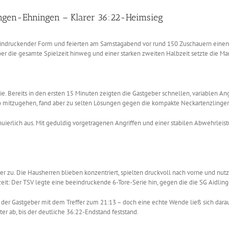
ingen-Ehningen – Klarer 36:22-Heimsieg
beeindruckender Form und feierten am Samstagabend vor rund 150 Zuschauern eine
ber die gesamte Spielzeit hinweg und einer starken zweiten Halbzeit setzte die Ma
ie. Bereits in den ersten 15 Minuten zeigten die Gastgeber schnellen, variablen Ang
o mitzugehen, fand aber zu selten Lösungen gegen die kompakte Neckartenzlinger
nuierlich aus. Mit geduldig vorgetragenen Angriffen und einer stabilen Abwehrleist
u. Die Hausherren blieben konzentriert, spielten druckvoll nach vorne und nutz
eit: Der TSV legte eine beeindruckende 6-Tore-Serie hin, gegen die die SG Aidling
der Gastgeber mit dem Treffer zum 21:13 – doch eine echte Wende ließ sich daraus
ter ab, bis der deutliche 36:22-Endstand feststand.