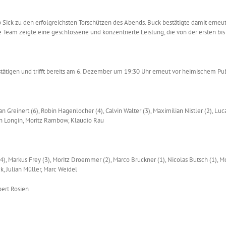
p Sick zu den erfolgreichsten Torschützen des Abends. Buck bestätigte damit erneut
 Team zeigte eine geschlossene und konzentrierte Leistung, die von der ersten bis
stätigen und trifft bereits am 6. Dezember um 19:30 Uhr erneut vor heimischem P
an Greinert (6), Robin Hagenlocher (4), Calvin Walter (3), Maximilian Nistler (2), Luca
an Longin, Moritz Rambow, Klaudio Rau
 Markus Frey (3), Moritz Droemmer (2), Marco Bruckner (1), Nicolas Butsch (1), Mor
ck, Julian Müller, Marc Weidel
bert Rosien