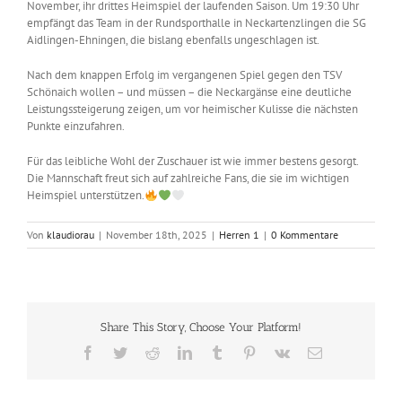
November, ihr drittes Heimspiel der laufenden Saison. Um 19:30 Uhr
empfängt das Team in der Rundsporthalle in Neckartenzlingen die SG
Aidlingen-Ehningen, die bislang ebenfalls ungeschlagen ist.
Nach dem knappen Erfolg im vergangenen Spiel gegen den TSV
Schönaich wollen – und müssen – die Neckargänse eine deutliche
Leistungssteigerung zeigen, um vor heimischer Kulisse die nächsten
Punkte einzufahren.
Für das leibliche Wohl der Zuschauer ist wie immer bestens gesorgt.
Die Mannschaft freut sich auf zahlreiche Fans, die sie im wichtigen
Heimspiel unterstützen.
Von
klaudiorau
|
November 18th, 2025
|
Herren 1
|
0 Kommentare
Share This Story, Choose Your Platform!
Facebook
Twitter
Reddit
LinkedIn
Tumblr
Pinterest
Vk
E-
Mail