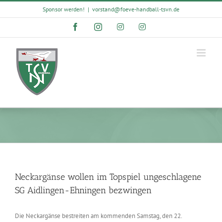
Skip
Sponsor werden!
|
vorstand@foeve-handball-tsvn.de
to
content
Facebook
Instagram
Instagram
Instagram
Neckargänse wollen im Topspiel ungeschlagene
SG Aidlingen-Ehningen bezwingen
Die Neckargänse bestreiten am kommenden Samstag, den 22.