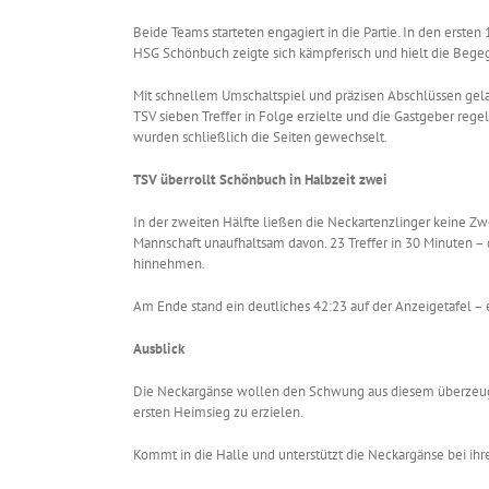
Beide Teams starteten engagiert in die Partie. In den erste
HSG Schönbuch zeigte sich kämpferisch und hielt die Be
Mit schnellem Umschaltspiel und präzisen Abschlüssen gelang
TSV sieben Treffer in Folge erzielte und die Gastgeber rege
wurden schließlich die Seiten gewechselt.
TSV überrollt Schönbuch in Halbzeit zwei
In der zweiten Hälfte ließen die Neckartenzlinger keine
Mannschaft unaufhaltsam davon. 23 Treffer in 30 Minuten – 
hinnehmen.
Am Ende stand ein deutliches 42:23 auf der Anzeigetafel – e
Ausblick
Die Neckargänse wollen den Schwung aus diesem überzeuge
ersten Heimsieg zu erzielen.
Kommt in die Halle und unterstützt die Neckargänse bei ihr