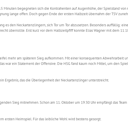
n 15 Minuten begegneten sich die Kontrahenten auf Augenhöhe, der Spielstand von 6
gegnung lange offen. Doch gegen Ende der ersten Halbzeit übernahm der TSV zu
 es den Neckartenzlingern, sich Tor um Tor abzusetzen. Besonders auffällig: eine 
lrecht überrollte. Erst kurz vor dem Halbzeitpfiff konnte Elias Wagner mit dem 11
 Zweifel mehr am späteren Sieg aufkommen. Mit einer konsequenten Abwehrarbeit
das war ein Statement der Offensive. Die HSG fand kaum noch Mittel, um den Spiel
in Ergebnis, das die Überlegenheit der Neckartenzlinger unterstreicht.
nden Sieg mitnehmen. Schon am 11. Oktober um 19:30 Uhr empfängt das Team in 
em ersten Heimspiel. Für das leibliche Wohl wird bestens gesorgt.