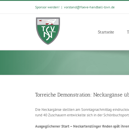
Skip
Sponsor werden!
|
vorstand@foeve-handball-tsvn.de
to
content
Startseite
T
Torreiche Demonstration: Neckargänse ü
Die Neckargänse stellten am Sonntagnachmittag eindrucksvol
rund 40 Zuschauern entwickelte sich in der Schönbuchsporth
Ausgeglichener Start – Neckartenzlinger finden spät ihr