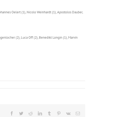
Johannes Oelert (1), Nicolo Weinhardt (1), Apostolos Dauber,
agenlocher (2), Luca Off (2), Benedikt Longin (1), Marvin
Facebook
Twitter
Reddit
LinkedIn
Tumblr
Pinterest
Vk
E-