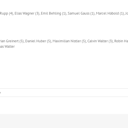
 Rupp (4), Elias Wagner (3), Emil Behling (1), Samuel Gauss (1), Marcel Häbold (1), 
ian Greinert (5), Daniel Huber (5), Maximilian Nistler (5), Calvin Walter (3), Robin H
nas Walter
e