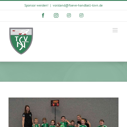
Skip
Sponsor werden!
|
vorstand@foeve-handball-tsvn.de
to
content
Facebook
Instagram
Instagram
Instagram
View
Larger
Image