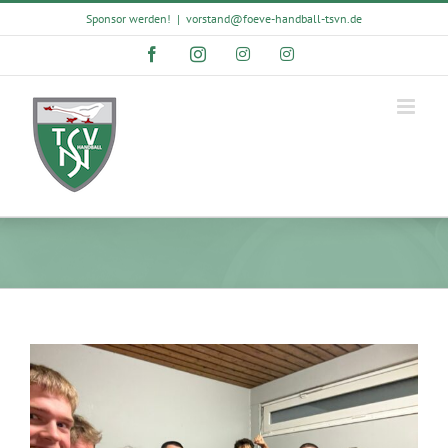
Skip
Sponsor werden!
|
vorstand@foeve-handball-tsvn.de
to
content
Facebook
Instagram
Instagram
Instagram
View
Larger
Image