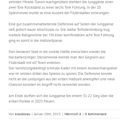
zehnten Minute. Davon wachgerüttelt drehten die Junggänse einer
zwei Tore Rückstand zu einer sechs Tore Führung. In der 20.
Spielminute wurde so eine Auszeit der Filderstädter erzwungen.
Eine gut zusammenarbeitende Defensive auf Seiten der Junggänse
ließ jedoch kaum Abschlüsse zu. Die starke Torhüterleistung trug
weitere Ballgewinne bei. Mit einer komfortablen acht Tore Führung
ging es somit in die Halbzeitpause.
Den besseren Start in die zweite Hälfte erwischten wieder die
Neckartenzlinger. Stellenweise konnte man den Gegnern aus
Filderstadt mit elf Toren enteilen.
Der verletzungsbedingt schmale Kader mit einem Auswechselspieler
war im letzten drittel des Spieles zu spüren. Die Defensive konnte
nicht an die Leistungen aus der ersten Halbzeit anknüpfen und viele
Chancen konnten im Angriff nicht verwertet werden.
Am Ende durften sich die Junggänse bei einem 31:22 Sieg über die
ersten Punkte in 2025 freuen.
Von
klaudiorau
|
Januar 28th, 2025
|
Männlich A
|
0 Kommentare