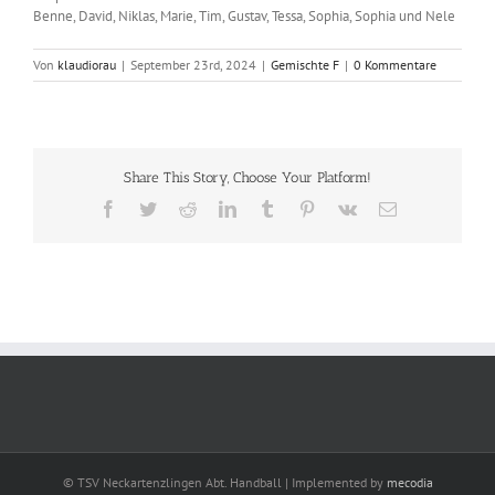
Benne, David, Niklas, Marie, Tim, Gustav, Tessa, Sophia, Sophia und Nele
Von
klaudiorau
|
September 23rd, 2024
|
Gemischte F
|
0 Kommentare
Share This Story, Choose Your Platform!
Facebook
Twitter
Reddit
LinkedIn
Tumblr
Pinterest
Vk
E-
Mail
© TSV Neckartenzlingen Abt. Handball | Implemented by
mecodia