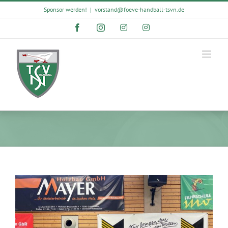
Skip
Sponsor werden!
|
vorstand@foeve-handball-tsvn.de
to
content
Facebook
Instagram
Instagram
Instagram
View
Larger
Image