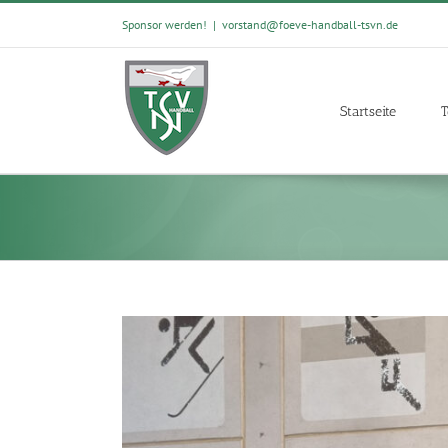
Skip
Sponsor werden!
|
vorstand@foeve-handball-tsvn.de
to
content
Startseite
T
View
Larger
Image