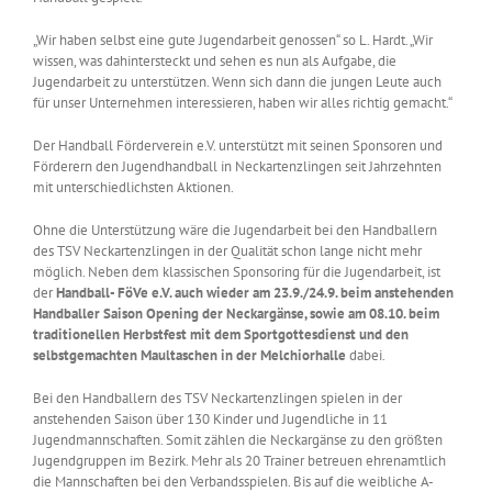
„Wir haben selbst eine gute Jugendarbeit genossen“ so L. Hardt. „Wir
wissen, was dahintersteckt und sehen es nun als Aufgabe, die
Jugendarbeit zu unterstützen. Wenn sich dann die jungen Leute auch
für unser Unternehmen interessieren, haben wir alles richtig gemacht.“
Der Handball Förderverein e.V. unterstützt mit seinen Sponsoren und
Förderern den Jugendhandball in Neckartenzlingen seit Jahrzehnten
mit unterschiedlichsten Aktionen.
Ohne die Unterstützung wäre die Jugendarbeit bei den Handballern
des TSV Neckartenzlingen in der Qualität schon lange nicht mehr
möglich. Neben dem klassischen Sponsoring für die Jugendarbeit, ist
der
Handball- FöVe e.V. auch wieder am 23.9./24.9. beim anstehenden
Handballer Saison Opening der Neckargänse, sowie am 08.10. beim
traditionellen Herbstfest mit dem Sportgottesdienst und den
selbstgemachten Maultaschen in der Melchiorhalle
dabei.
Bei den Handballern des TSV Neckartenzlingen spielen in der
anstehenden Saison über 130 Kinder und Jugendliche in 11
Jugendmannschaften. Somit zählen die Neckargänse zu den größten
Jugendgruppen im Bezirk. Mehr als 20 Trainer betreuen ehrenamtlich
die Mannschaften bei den Verbandsspielen. Bis auf die weibliche A-