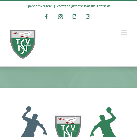
Skip
Sponsor werden!
|
vorstand@foeve-handball-tsvn.de
to
content
Facebook
Instagram
Instagram
Instagram
View
Larger
Image