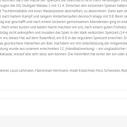
onnten nach der Hälfte der Spielzeit die Übermacht nicht mehr verteidigen. Desha
lugen die JSG Stuttgart Waldau 2 mit 11:4. Zwischen den einzelnen Spielen hatte
 Tischtennisbälle mit einer Wasserpistole abschießen, zu absolvieren. Dann kam de
el nach hartem Kampf und langem Hinterherlaufen dennoch knapp mit 9:8. Beim le
 Tag war geschafft und nach einem leckeren gemeinsamen Abendessen ging es en
Nach einer kurzen und kalten Nacht machten wir uns, nach einem guten Frühstück
ortag nicht anknüpfen und mussten das Spiel in der stark verkürzten Spielzeit (14
n wir, dieses Mal auf dem Rasenfeld, ein 8:8 in der regulären Spielzeit erreichen.
as glücklichere Händchen am Ball. Nachdem wir mit Unterstützung der mitgereisten
ndung wurde aus unserem errechneten 12. (Handballwertung) – ein unglaublicher 8
ksklasse, worauf alle sehr stolz sein können. Die Heimfahrt hat sicher der ein od
 Hiemer, Louis Lehmann, Maximilian Herrmann, Noah Eislechner, Nico Schweizer, Rob