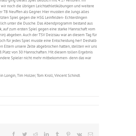
lb ging dieses Spiel deutlich mit 4:17 verloren. Im
n wir noch die übrigen Leichtathletikübungen und weitere
r TB Neuffen als Gegner. Hier mussten die Jungs alles
tzten Spiel gegen die HSG Leinfelden- Echterdingen
dlich unter die Dusche. Das Abendprogramm bestand aus
, auf zum ersten Spiel gegen eine starke Mannschaft vom
 min) abgeben. Auch der TSV Deizisau war an diesem Tag für
 Doch für jedes Spiel musste eine Entscheidung her! Deshalb
 Eltern unsere Zelte abgebrochen hatten, stellten wir uns
.Platz von 30 Mannschaften. Mit diesem tollen Ergebnis
er andere Spieler nicht mehr mitbekommen- denn das war
in Longin, Tim Holzer, Tom Kroll, Vincent Schindl
Facebook
Twitter
Reddit
LinkedIn
Tumblr
Pinterest
Vk
E-