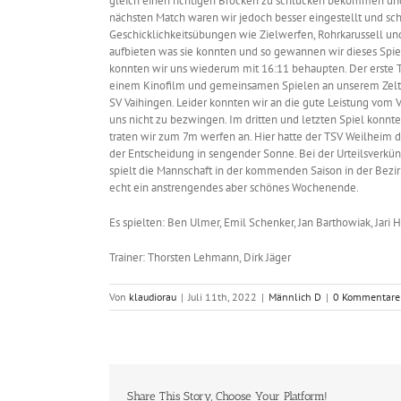
gleich einen richtigen Brocken zu schlucken bekommen und k
nächsten Match waren wir jedoch besser eingestellt und sch
Geschicklichkeitsübungen wie Zielwerfen, Rohrkarussell und
aufbieten was sie konnten und so gewannen wir dieses Spi
konnten wir uns wiederum mit 16:11 behaupten. Der erste
einem Kinofilm und gemeinsamen Spielen an unserem Zelt. 
SV Vaihingen. Leider konnten wir an die gute Leistung vom V
uns nicht zu bezwingen. Im dritten und letzten Spiel konnte
traten wir zum 7m werfen an. Hier hatte der TSV Weilheim d
der Entscheidung in sengender Sonne. Bei der Urteilsverkü
spielt die Mannschaft in der kommenden Saison in der Bezir
echt ein anstrengendes aber schönes Wochenende.
Es spielten: Ben Ulmer, Emil Schenker, Jan Barthowiak, Jari
Trainer: Thorsten Lehmann, Dirk Jäger
Von
klaudiorau
|
Juli 11th, 2022
|
Männlich D
|
0 Kommentare
Share This Story, Choose Your Platform!