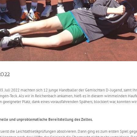
2022
. Juli 2022 machten sich 12 junge Handballer der Gemischten D-Jugend, samt Ih
slingen-Teck. Als wir in Reichenbach ankamen, hieß es in diesem wimmelnden Haufen
n geeigneter Platz, dank eines vorausfahrenden Spähers, blockiert war, konnten wir 
nelle und unproblematische Bereitstellung des Zeltes.
rst die Leichtathletikprüfungen absolvieren. Dann ging es zum ersten Spiel gegen