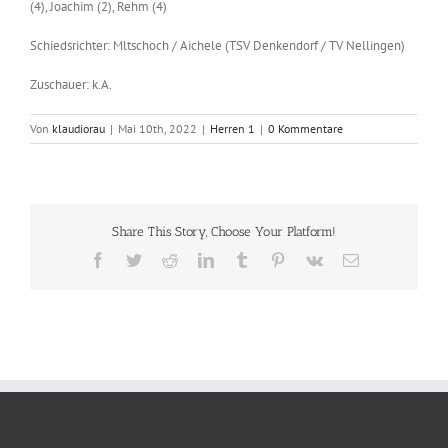
(4), Joachim (2), Rehm (4)
Schiedsrichter: Mltschoch / Aichele (TSV Denkendorf / TV Nellingen)
Zuschauer: k.A.
Von
klaudiorau
|
Mai 10th, 2022
|
Herren 1
|
0 Kommentare
Share This Story, Choose Your Platform!
Facebook
Twitter
Reddit
LinkedIn
Tumblr
Pinterest
Vk
E-
Mail