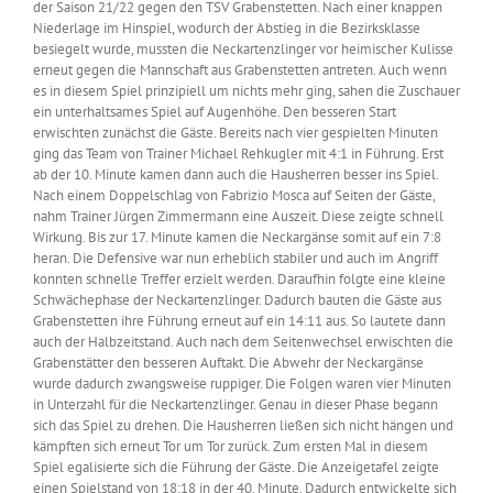
der Saison 21/22 gegen den TSV Grabenstetten. Nach einer knappen
Niederlage im Hinspiel, wodurch der Abstieg in die Bezirksklasse
besiegelt wurde, mussten die Neckartenzlinger vor heimischer Kulisse
erneut gegen die Mannschaft aus Grabenstetten antreten. Auch wenn
es in diesem Spiel prinzipiell um nichts mehr ging, sahen die Zuschauer
ein unterhaltsames Spiel auf Augenhöhe. Den besseren Start
erwischten zunächst die Gäste. Bereits nach vier gespielten Minuten
ging das Team von Trainer Michael Rehkugler mit 4:1 in Führung. Erst
ab der 10. Minute kamen dann auch die Hausherren besser ins Spiel.
Nach einem Doppelschlag von Fabrizio Mosca auf Seiten der Gäste,
nahm Trainer Jürgen Zimmermann eine Auszeit. Diese zeigte schnell
Wirkung. Bis zur 17. Minute kamen die Neckargänse somit auf ein 7:8
heran. Die Defensive war nun erheblich stabiler und auch im Angriff
konnten schnelle Treffer erzielt werden. Daraufhin folgte eine kleine
Schwächephase der Neckartenzlinger. Dadurch bauten die Gäste aus
Grabenstetten ihre Führung erneut auf ein 14:11 aus. So lautete dann
auch der Halbzeitstand. Auch nach dem Seitenwechsel erwischten die
Grabenstätter den besseren Auftakt. Die Abwehr der Neckargänse
wurde dadurch zwangsweise ruppiger. Die Folgen waren vier Minuten
in Unterzahl für die Neckartenzlinger. Genau in dieser Phase begann
sich das Spiel zu drehen. Die Hausherren ließen sich nicht hängen und
kämpften sich erneut Tor um Tor zurück. Zum ersten Mal in diesem
Spiel egalisierte sich die Führung der Gäste. Die Anzeigetafel zeigte
einen Spielstand von 18:18 in der 40. Minute. Dadurch entwickelte sich