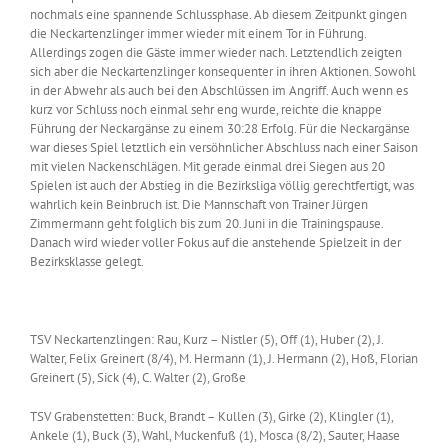
nochmals eine spannende Schlussphase. Ab diesem Zeitpunkt gingen
die Neckartenzlinger immer wieder mit einem Tor in Führung.
Allerdings zogen die Gäste immer wieder nach. Letztendlich zeigten
sich aber die Neckartenzlinger konsequenter in ihren Aktionen. Sowohl
in der Abwehr als auch bei den Abschlüssen im Angriff. Auch wenn es
kurz vor Schluss noch einmal sehr eng wurde, reichte die knappe
Führung der Neckargänse zu einem 30:28 Erfolg. Für die Neckargänse
war dieses Spiel letztlich ein versöhnlicher Abschluss nach einer Saison
mit vielen Nackenschlägen. Mit gerade einmal drei Siegen aus 20
Spielen ist auch der Abstieg in die Bezirksliga völlig gerechtfertigt, was
wahrlich kein Beinbruch ist. Die Mannschaft von Trainer Jürgen
Zimmermann geht folglich bis zum 20. Juni in die Trainingspause.
Danach wird wieder voller Fokus auf die anstehende Spielzeit in der
Bezirksklasse gelegt.
TSV Neckartenzlingen: Rau, Kurz – Nistler (5), Off (1), Huber (2), J.
Walter, Felix Greinert (8/4), M. Hermann (1), J. Hermann (2), Hoß, Florian
Greinert (5), Sick (4), C. Walter (2), Große
TSV Grabenstetten: Buck, Brandt – Kullen (3), Girke (2), Klingler (1),
Ankele (1), Buck (3), Wahl, Muckenfuß (1), Mosca (8/2), Sauter, Haase