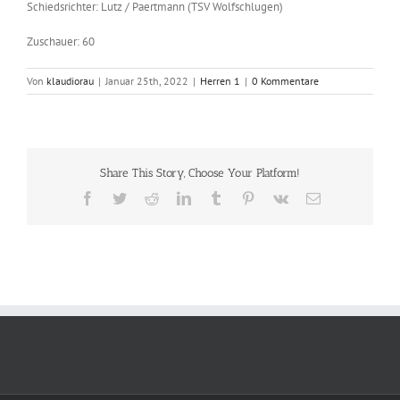
Schiedsrichter: Lutz / Paertmann (TSV Wolfschlugen)
Zuschauer: 60
Von
klaudiorau
|
Januar 25th, 2022
|
Herren 1
|
0 Kommentare
Share This Story, Choose Your Platform!
Facebook
Twitter
Reddit
LinkedIn
Tumblr
Pinterest
Vk
E-
Mail