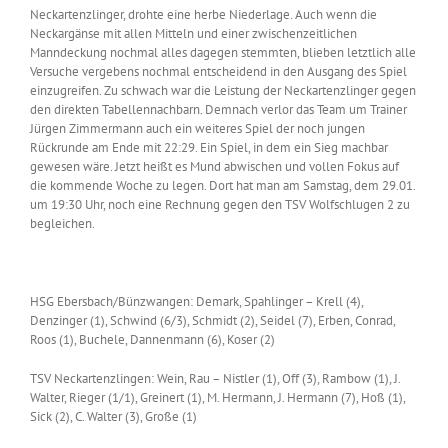
Neckartenzlinger, drohte eine herbe Niederlage. Auch wenn die
Neckargänse mit allen Mitteln und einer zwischenzeitlichen
Manndeckung nochmal alles dagegen stemmten, blieben letztlich alle
Versuche vergebens nochmal entscheidend in den Ausgang des Spiel
einzugreifen. Zu schwach war die Leistung der Neckartenzlinger gegen
den direkten Tabellennachbarn. Demnach verlor das Team um Trainer
Jürgen Zimmermann auch ein weiteres Spiel der noch jungen
Rückrunde am Ende mit 22:29. Ein Spiel, in dem ein Sieg machbar
gewesen wäre. Jetzt heißt es Mund abwischen und vollen Fokus auf
die kommende Woche zu legen. Dort hat man am Samstag, dem 29.01.
um 19:30 Uhr, noch eine Rechnung gegen den TSV Wolfschlugen 2 zu
begleichen.
HSG Ebersbach/Bünzwangen: Demark, Spahlinger – Krell (4),
Denzinger (1), Schwind (6/3), Schmidt (2), Seidel (7), Erben, Conrad,
Roos (1), Buchele, Dannenmann (6), Koser (2)
TSV Neckartenzlingen: Wein, Rau – Nistler (1), Off (3), Rambow (1), J.
Walter, Rieger (1/1), Greinert (1), M. Hermann, J. Hermann (7), Hoß (1),
Sick (2), C. Walter (3), Große (1)