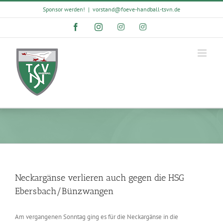
Skip
Sponsor werden!
|
vorstand@foeve-handball-tsvn.de
to
content
Facebook
Instagram
Instagram
Instagram
Neckargänse verlieren auch gegen die HSG
Ebersbach/Bünzwangen
Am vergangenen Sonntag ging es für die Neckargänse in die