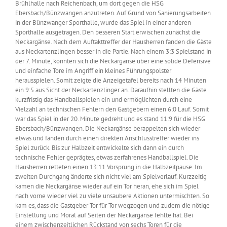
Brühlhalle nach Reichenbach, um dort gegen die HSG
Ebersbach/Bünzwangen anzutreten. Auf Grund von Sanierungsarbeiten
in der Bünzwanger Sporthalle, wurde das Spiel in einer anderen
Sporthalle ausgetragen. Den besseren Start erwischen zunächst die
Neckargänse. Nach dem Auftakttreffer der Hausherren fanden die Gäste
aus Neckartenzlingen besser in die Partie. Nach einem 3:3 Spielstand in
der 7. Minute, konnten sich die Neckargänse über eine solide Defensive
und einfache Tore im Angriff ein kleines Führungspolster
herausspielen. Somit zeigte die Anzeigetafel bereits nach 14 Minuten
ein 9:5 aus Sicht der Neckartenzlinger an. Daraufhin stellten die Gäste
kurzfristig das Handballspielen ein und ermöglichten durch eine
Vielzahl an technischen Fehlern den Gastgebern einen 6:0 Lauf. Somit
war das Spiel in der 20. Minute gedreht und es stand 11:9 für die HSG
Ebersbach/Bünzwangen. Die Neckargänse berappelten sich wieder
etwas und fanden durch einen direkten Anschlusstreffer wieder ins
Spiel zurück. Bis zur Halbzeit entwickelte sich dann ein durch
technische Fehler geprägtes, etwas zerfahrenes Handballspiel. Die
Hausherren retteten einen 13:11 Vorsprung in die Halbzeitpause. Im
zweiten Durchgang änderte sich nicht viel am Spielverlauf. Kurzzeitig
kamen die Neckargänse wieder auf ein Tor heran, ehe sich im Spiel
nach vorne wieder viel zu viele unsaubere Aktionen untermischten. So
kam es, dass die Gastgeber Tor für Tor wegzogen und zudem die nötige
Einstellung und Moral auf Seiten der Neckargänse fehlte hat. Bei
einem zwischenzeitlichen Rückstand von sechs Toren für die