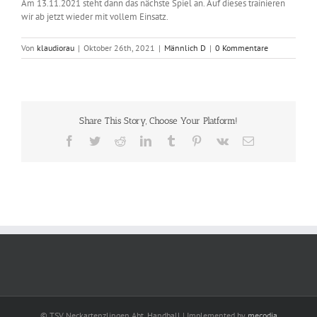
Am 13.11.2021 steht dann das nächste Spiel an. Auf dieses trainieren
wir ab jetzt wieder mit vollem Einsatz.
Von
klaudiorau
|
Oktober 26th, 2021
|
Männlich D
|
0 Kommentare
Share This Story, Choose Your Platform!
Facebook
Twitter
Reddit
LinkedIn
Tumblr
Pinterest
Vk
E-
Mail
© TSV Neckartenzlingen Abt. Handball | Implemented by
mecodia