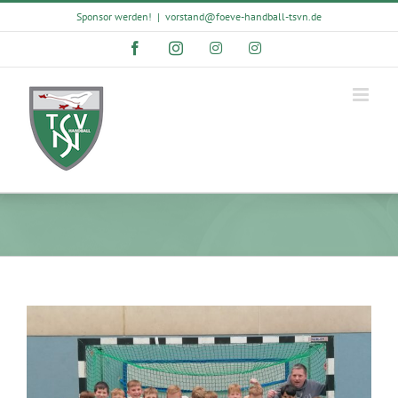
Skip
Sponsor werden!
|
vorstand@foeve-handball-tsvn.de
to
content
Facebook
Instagram
Instagram
Instagram
View
Larger
Image