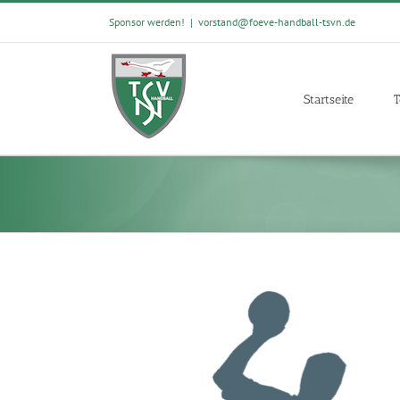
Skip
Sponsor werden!
|
vorstand@foeve-handball-tsvn.de
to
content
Startseite
T
View
Larger
Image