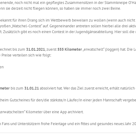
henende, noch nicht mal ein gepflegtes Zusammensitzen in der Stammkneipe O’Ha
nn sie derzeit nicht fliegen können, so haben sie immer noch zwei Beine.
bekannt für ihren Drang sich im Wettbewerb beweisen zu wollen (wenn auch nicht
roßen „Watschel-Contest“ auf. Gegeneinander antreten sollen hierbei alle drei akt
t. Zusätzlich gibt es noch einen Contest in der Jugendgänseabteilung. Hier soll 
echnet bis zum
31.01.2021
, zuerst
555 Kilometer
„erwatschelt“ (Joggen) hat. Die 
Preise verteilen sich wie folgt:
ken
ometer
bis zum
31.01.21
absolviert hat. Wer das Ziel zuerst erreicht, erhält natürlic
heim Gutscheines für den/die stärkste/n Läufer/in einer jeden Mannschaft vergebe
erwatschelten“ Kilometer über eine App archiviert.
ns und Unterstützern frohe Feiertage und ein fittes und gesundes neues Jahr 2