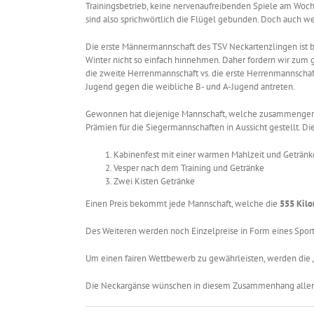
Trainingsbetrieb, keine nervenaufreibenden Spiele am Woc
sind also sprichwörtlich die Flügel gebunden. Doch auch we
Die erste Männermannschaft des TSV Neckartenzlingen ist 
Winter nicht so einfach hinnehmen. Daher fordern wir zum g
die zweite Herrenmannschaft vs. die erste Herrenmannschaf
Jugend gegen die weibliche B- und A-Jugend antreten.
Gewonnen hat diejenige Mannschaft, welche zusammenger
Prämien für die Siegermannschaften in Aussicht gestellt. Die 
Kabinenfest mit einer warmen Mahlzeit und Geträn
Vesper nach dem Training und Getränke
Zwei Kisten Getränke
Einen Preis bekommt jede Mannschaft, welche die
555 Kil
Des Weiteren werden noch Einzelpreise in Form eines Sport
Um einen fairen Wettbewerb zu gewährleisten, werden die „
Die Neckargänse wünschen in diesem Zusammenhang allen Fa