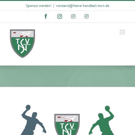
Skip
Sponsor werden!
|
vorstand@foeve-handball-tsvn.de
to
content
Facebook
Instagram
Instagram
Instagram
View
Larger
Image