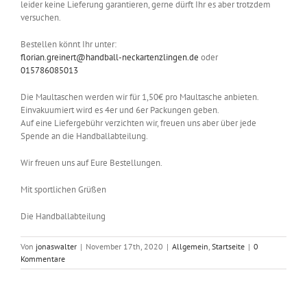
leider keine Lieferung garantieren, gerne dürft Ihr es aber trotzdem
versuchen.
Bestellen könnt Ihr unter:
florian.greinert@handball-neckartenzlingen.de
oder
015786085013
Die Maultaschen werden wir für 1,50€ pro Maultasche anbieten.
Einvakuumiert wird es 4er und 6er Packungen geben.
Auf eine Liefergebühr verzichten wir, freuen uns aber über jede
Spende an die Handballabteilung.
Wir freuen uns auf Eure Bestellungen.
Mit sportlichen Grüßen
Die Handballabteilung
Von
jonaswalter
|
November 17th, 2020
|
Allgemein
,
Startseite
|
0
Kommentare