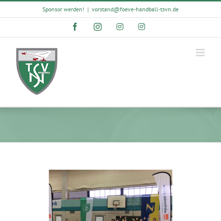
Skip
Sponsor werden!
|
vorstand@foeve-handball-tsvn.de
to
content
Facebook
Instagram
Instagram
Instagram
View
Larger
Image