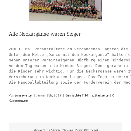
Alle Neckargänse waren Sieger
Zum 1. Mal veranstaltete am vergangenen Samstag die 
Unter dem Motto „Dance mit den Neckargänse“ hatten c
Neben unserer vereinseigenen Hüpfburg einem Hin­der­n
An dem Tag waren alle Kinder Sieger. Denn gerade im 
die Kinder sehr wichtig. Für die Neckargänse waren z
Versicherung in Neckartenzlingen. Das Team um Herrn 
Die Handballabteilung sowie der Förderverein der Nec
Von
jonaswalter
|
Januar 8th, 2019
|
Gemischte F
,
Minis
,
Startseite
|
0
Kommentare
Share This Story, Choose Your Platform!