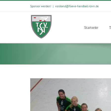
Skip
Sponsor werden!
|
vorstand@foeve-handball-tsvn.de
to
content
Startseite
T
View
Larger
Image