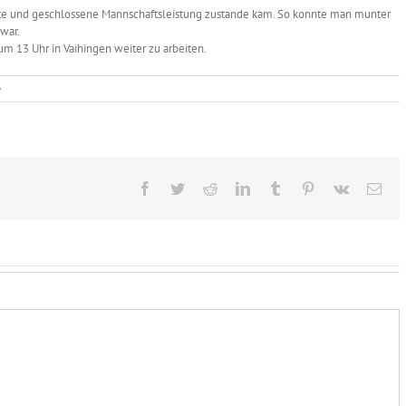
gute und geschlossene Mannschaftsleistung zustande kam. So konnte man munter
war.
 um 13 Uhr in Vaihingen weiter zu arbeiten.
e
Facebook
Twitter
Reddit
LinkedIn
Tumblr
Pinterest
Vk
E-
Mai