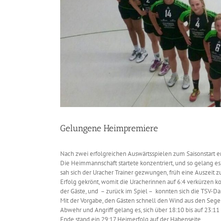
Gelungene Heimpremiere
Nach zwei erfolgreichen Auswärtsspielen zum Saisonstart 
Die Heimmannschaft startete konzentriert, und so gelang es
sah sich der Uracher Trainer gezwungen, früh eine Auszeit
Erfolg gekrönt, womit die Uracherinnen auf 6:4 verkürzen k
der Gäste, und – zurück im Spiel – konnten sich die TSV-D
Mit der Vorgabe, den Gästen schnell den Wind aus den Segel
Abwehr und Angriff gelang es, sich über 18:10 bis auf 23:1
Ende stand ein 29:17 Heimerfolg auf der Habenseite.