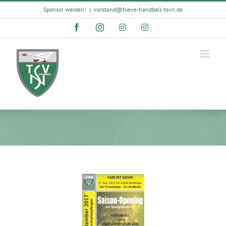
Skip
Sponsor werden!
|
vorstand@foeve-handball-tsvn.de
to
content
Facebook
Instagram
Instagram
Instagram
View
Larger
Image