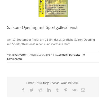
Saison-Opening mit Sportgottesdienst
Am 17. September findet um 11 Uhr das alljährliche Saison-Opening
mit Sportgottesdienst in der Rundsporthalle statt.
Von
jonaswalter
|
August 10th, 2017
|
Allgemein
,
Startseite
|
0
Kommentare
Share This Story, Choose Your Platform!
Facebook
Twitter
Reddit
LinkedIn
Tumblr
Pinterest
Vk
E-
Mail