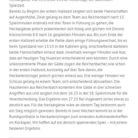
Spielzeit.
Bereits zu Beginn der ersten Halbzeit zeigten sich beide Mannschaften
auf Augenhöhe. Zwar gelang es dem Team aus Reichenbach nach 13
Spielminuten erstmals mit drei Toren in Führung zu gehen, die
Neckargänse jedoch präsentierten sich bissig und glichen mit Dennis
Kleinschmids 8:8 nach 16 gespielten Minuten aus. Bis zum Ende der
ersten Halbzeit erlebte die Partie dann einige Führungswechsel, bis es
beim Spielstand von 13:13 in die Kabinen ging. Anschließend starteten
beide Mannschaften erneut stark. Innerhalb weniger Minuten war klar,
dass am heutigen Tag Nuancen entscheidend sein könnten. Durch eine
unkonzentrierte Phase der Gäste zogen die Reichenbacher, wie schon
in der ersten Halbzeit, kurzzeitig auf drei Tore davon, die
Neckartenzlinger jedoch glichen erneut aus. Erst wenige Minuten vor
Schluss gelang es einem Team, sich entscheidend abzusetzen. Die
Hausherren aus Reichenbach konterten ihre Gäste in drei schnellen
Angriffen aus und sorgten mit dem 26:23 in der 58. Spielminute für die
Vorentscheidung. Das Ergebnis von 27:23 fiel insgesamt sicher etwas zu
deutlich aus. Für die Neckargänse wäre an diesem Tag bestimmt auch
ein Sieg möglich gewesen. Bereits in zwei Wochen kommt es in der
Rundsporthalle in Neckartenzlingen zum erneuten Aufeinandertreffen
im Rückspiel. Wir hoffen auf ein ähnlich spannendes Spiel – mit einem
besseren Ergebnis.