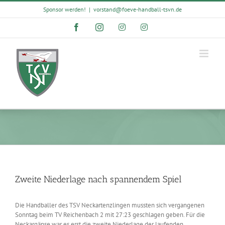
Skip
Sponsor werden!
|
vorstand@foeve-handball-tsvn.de
to
content
Facebook
Instagram
Instagram
Instagram
Zweite Niederlage nach spannendem Spiel
Die Handballer des TSV Neckartenzlingen mussten sich vergangenen
Sonntag beim TV Reichenbach 2 mit 27:23 geschlagen geben. Für die
Neckargänse war es erst die zweite Niederlage der laufenden